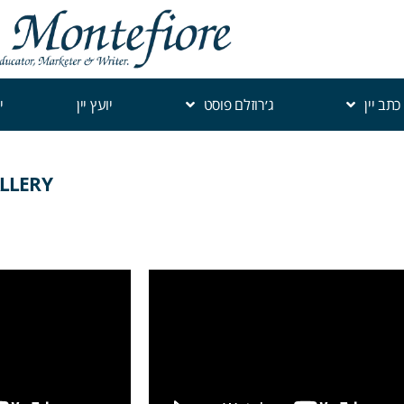
כתב יין
ג׳רוזלם פוסט
יועץ יין
י
LLERY