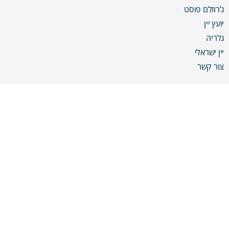
ג’רוזלם פוסט
יועץ יין
גלריה
יין ישראלי
צור קשר